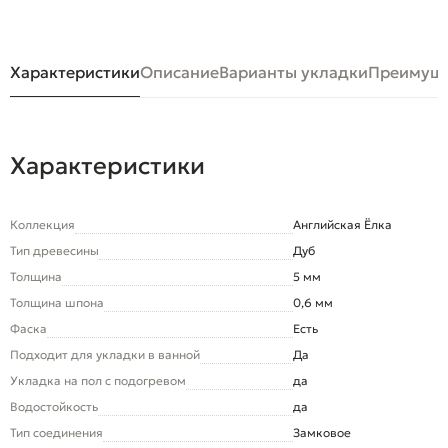
Характеристики
Описание
Варианты укладки
Преимуще
Характеристики
Коллекция
Английская Ёлка
Тип древесины
Дуб
Толщина
5 мм
Толщина шпона
0,6 мм
Фаска
Есть
Подходит для укладки в ванной
Да
Укладка на пол c подогревом
да
Водостойкость
да
Тип соединения
Замковое