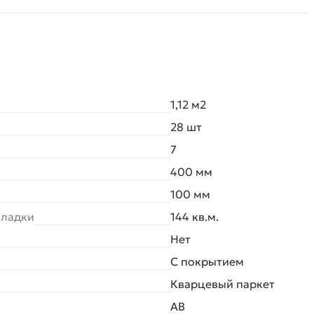
1,12 м2
28 шт
7
400 мм
100 мм
кладки
144 кв.м.
Нет
С покрытием
Кварцевый паркет
AB