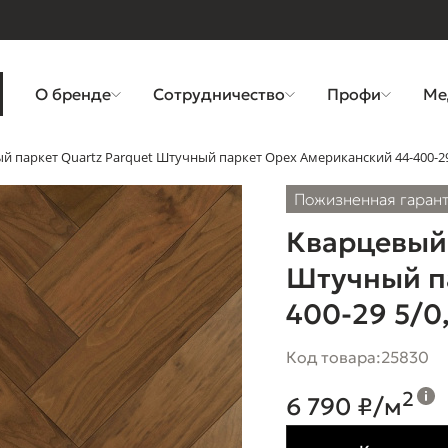
О бренде
Сотрудничество
Профи
Ме
й паркет Quartz Parquet Штучный паркет Орех Американский 44-400-29
Пожизненная гаран
Кварцевый 
Штучный п
400-29 5/0
Код товара:
25830
2
6 790 ₽/м