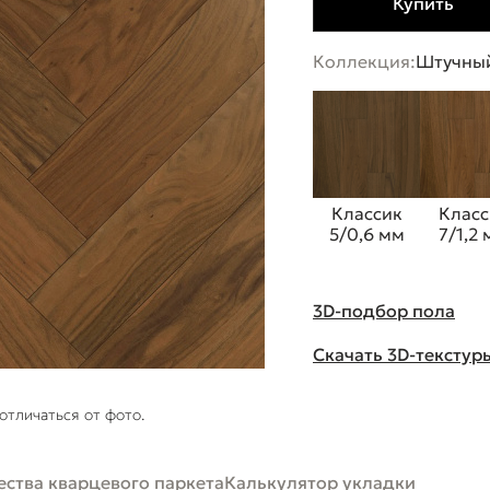
Купить
Коллекция:
Штучный
Классик
Класс
5/0,6 мм
7/1,2
3D-подбор пола
Скачать 3D-текстур
отличаться от фото.
ства кварцевого паркета
Калькулятор укладки