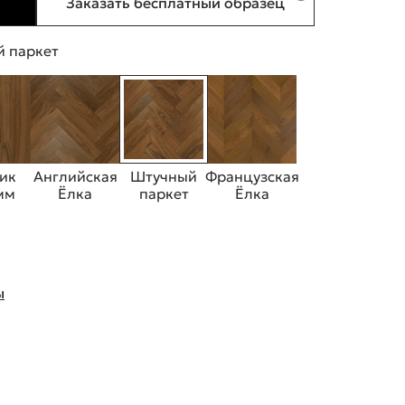
Заказать бесплатный образец
 паркет
ик
Английская
Штучный
Французская
 мм
Ёлка
паркет
Ёлка
ы