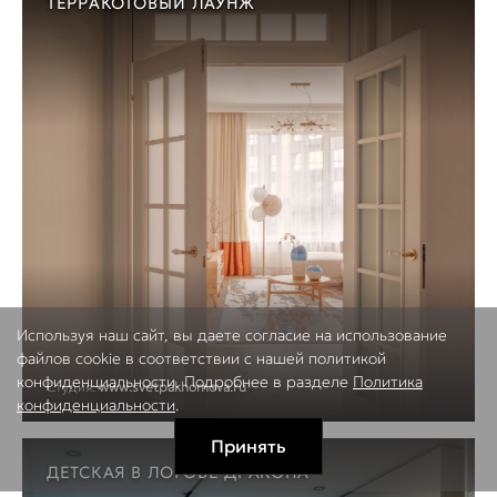
ТЕРРАКОТОВЫЙ ЛАУНЖ
Используя наш сайт, вы даете согласие на использование
файлов cookie в соответствии с нашей политикой
конфиденциальности. Подробнее в разделе
Политика
Студия:
www.svetpakhomova.ru
конфиденциальности
.
Принять
ДЕТСКАЯ В ЛОГОВЕ ДРАКОНА